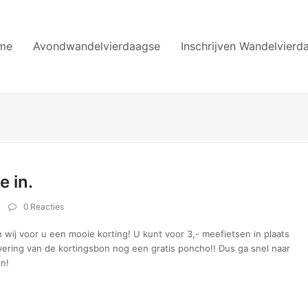
me
Avondwandelvierdaagse
Inschrijven Wandelvierd
e in.
0 Reacties
ij voor u een mooie korting! U kunt voor 3,- meefietsen in plaats
levering van de kortingsbon nog een gratis poncho!! Dus ga snel naar
n!