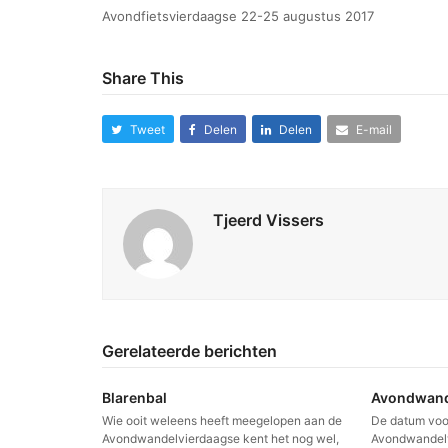
Avondfietsvierdaagse 22-25 augustus 2017
Share This
Tweet
Delen
Delen
E-mail
Tjeerd Vissers
Gerelateerde berichten
Blarenbal
Avondwand
Wie ooit weleens heeft meegelopen aan de
De datum voo
Avondwandelvierdaagse kent het nog wel,
Avondwandelvi