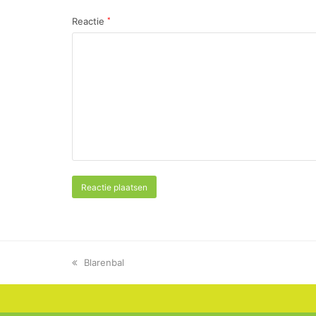
Reactie
*
previous
Blarenbal
post: