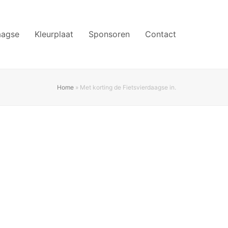
aagse
Kleurplaat
Sponsoren
Contact
Home
»
Met korting de Fietsvierdaagse in.