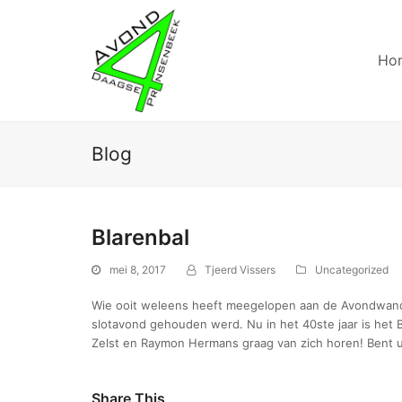
Ho
Blog
Blarenbal
mei 8, 2017
Tjeerd Vissers
Uncategorized
Wie ooit weleens heeft meegelopen aan de Avondwande
slotavond gehouden werd. Nu in het 40ste jaar is het Bl
Zelst en Raymon Hermans graag van zich horen! Bent u e
Share This