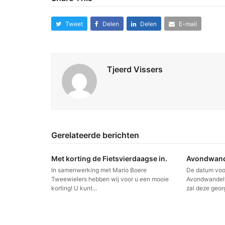
Tweet
Delen
Delen
E-mail
Tjeerd Vissers
Gerelateerde berichten
Met korting de Fietsvierdaagse in.
Avondwand
In samenwerking met Mario Boere
De datum voo
Tweewielers hebben wij voor u een mooie
Avondwandelvi
korting! U kunt…
zal deze geo