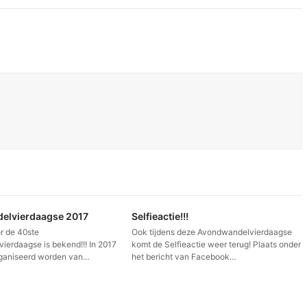
elvierdaagse 2017
Selfieactie!!!
r de 40ste
Ook tijdens deze Avondwandelvierdaagse
erdaagse is bekend!!! In 2017
komt de Selfieactie weer terug! Plaats onder
rganiseerd worden van…
het bericht van Facebook…