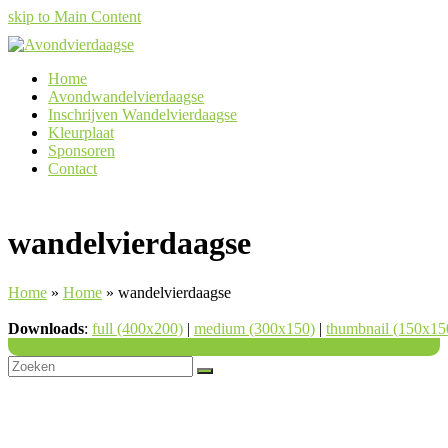
skip to Main Content
Home
Avondwandelvierdaagse
Inschrijven Wandelvierdaagse
Kleurplaat
Sponsoren
Contact
wandelvierdaagse
Home
»
Home
»
wandelvierdaagse
Downloads
:
full (400x200)
|
medium (300x150)
|
thumbnail (150x15
Back
To
Top