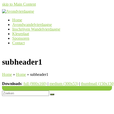
skip to Main Content
Home
Avondwandelvierdaagse
Inschrijven Wandelvierdaagse
Kleurplaat
Sponsoren
Contact
subheader1
Home
»
Home
»
subheader1
Downloads
:
full (900x160)
|
medium (300x53)
|
thumbnail (150x150
Back
To
Top