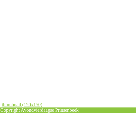
|
thumbnail (150x150)
Copyright Avondvierdaagse Prinsenbeek