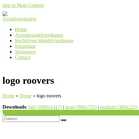
skip to Main Content
Home
Avondwandelvierdaagse
Inschrijven Wandelvierdaagse
Kleurplaat
Sponsoren
Contact
logo roovers
Home
»
Home
»
logo roovers
Downloads
:
full (1890x1417)
|
large (980x735)
|
medium (300x225)
Back
To
Top